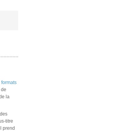
 formats
e de
de la
 des
s-titre
el prend