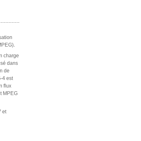
sation
 MPEG).
en charge
isé dans
on de
-4 est
n flux
ent MPEG
 et