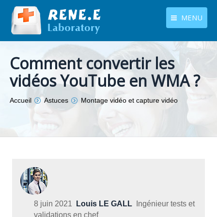
MENU
français
Produits
Comment convertir les
Langues
Centre de téléchargement
vidéos YouTube en WMA ?
Boutique
Vous êtes ici :
Accueil
Astuces
Montage vidéo et capture vidéo
Tutoriels
Contactez-nous
8 juin 2021
Louis LE GALL
Ingénieur tests et
validations en chef