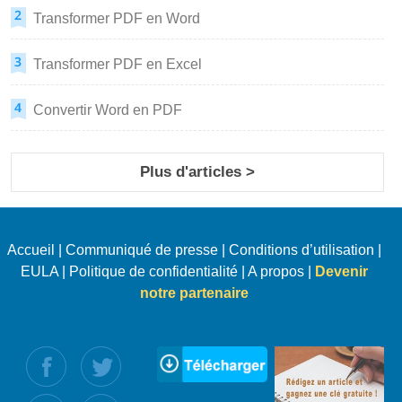
Transformer PDF en Word
Transformer PDF en Excel
Convertir Word en PDF
Plus d'articles >
Accueil
|
Communiqué de presse
|
Conditions d’utilisation
|
EULA
|
Politique de confidentialité
|
A propos
|
Devenir
notre partenaire
uivez nous :