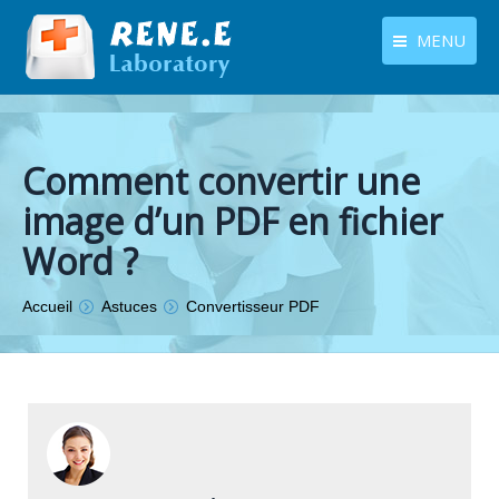
MENU
français
Produits
Langues
Centre de téléchargement
Comment convertir une
image d’un PDF en fichier
Boutique
Word ?
Tutoriels
Vous êtes ici :
Accueil
Astuces
Convertisseur PDF
Contactez-nous