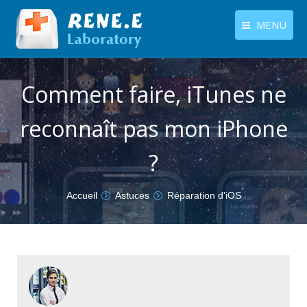
MENU
français
Produits
Comment faire, iTunes ne
Langues
Centre de téléchargement
reconnaît pas mon iPhone
Boutique
?
Tutoriels
Contactez-nous
Vous êtes ici :
Accueil
Astuces
Réparation d'iOS