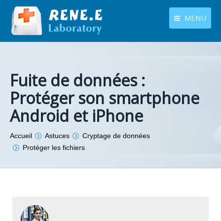
MENU
français
Produits
Langues
Centre de téléchargement
Fuite de données :
Protéger son smartphone
Boutique
Android et iPhone
Tutoriels
Vous êtes ici :
Accueil
Astuces
Cryptage de données
Contactez-nous
Protéger les fichiers