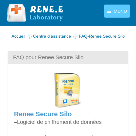
MENU
Vous êtes ici :
français
Produits
Accueil
Centre d’assistance
FAQ-Renee Secure Silo
Langues
Centre de téléchargement
FAQ pour Renee Secure Silo
Boutique
Tutoriels
Contactez-nous
Renee Secure Silo
–Logiciel de chiffrement de données