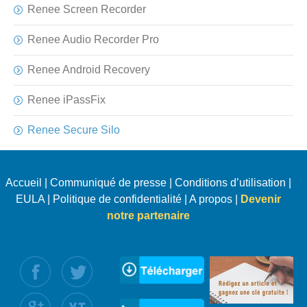
Renee Screen Recorder
Renee Audio Recorder Pro
Renee Android Recovery
Renee iPassFix
Renee Secure Silo
Accueil
|
Communiqué de presse
|
Conditions d’utilisation
|
EULA
|
Politique de confidentialité
|
A propos
|
Devenir
notre partenaire
uivez nous :