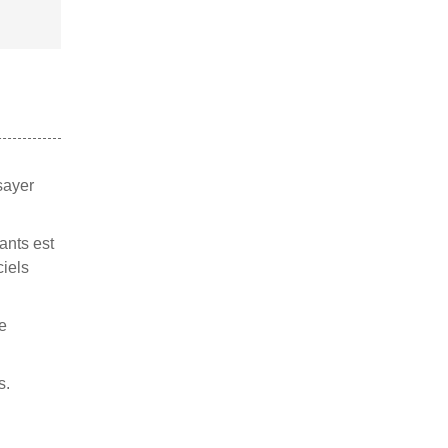
sayer
ants est
ciels
e
s.