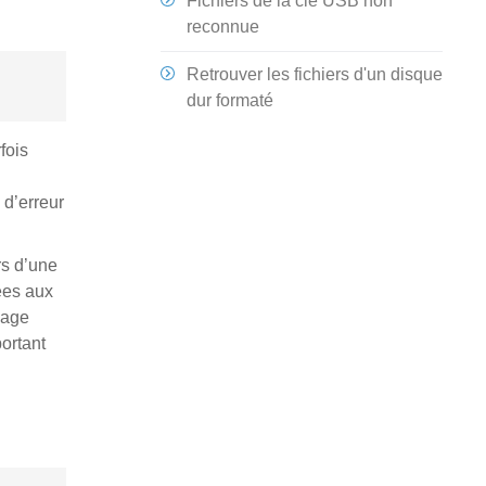
Fichiers de la clé USB non
reconnue
Retrouver les fichiers d'un disque
dur formaté
fois
 d’erreur
rs d’une
ées aux
sage
portant