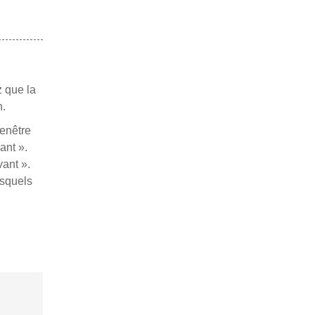
z que la
n.
fenêtre
ant ».
ant ».
esquels