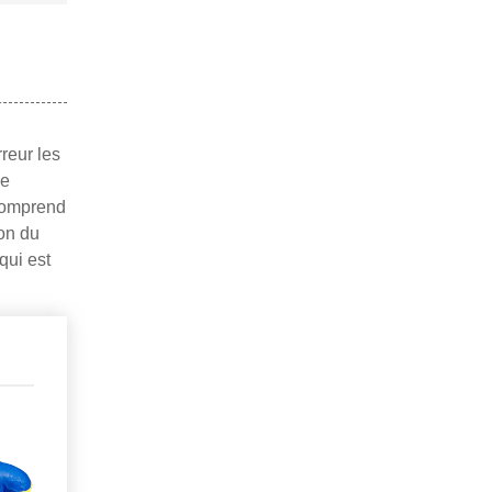
reur les
ce
 comprend
ion du
qui est