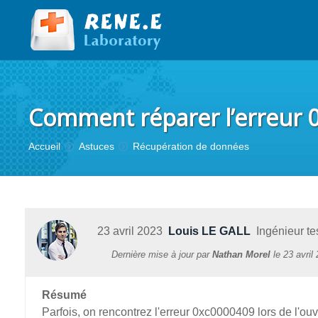
Comment réparer l’erreur 
Vous êtes ici :
Accueil
Astuces
Récupération de données
23 avril 2023
Louis LE GALL
Ingénieur tes
Dernière mise à jour par
Nathan Morel
le
23 avril
Résumé
Parfois, on rencontrez l'erreur 0xc0000409 lors de l'ou