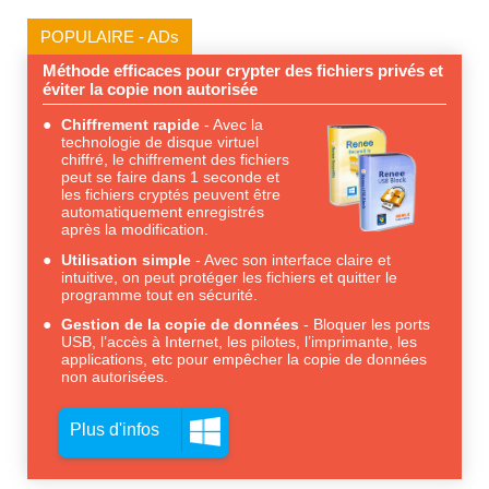
POPULAIRE - ADs
Méthode efficaces pour crypter des fichiers privés et
éviter la copie non autorisée
Chiffrement rapide
Avec la
technologie de disque virtuel
chiffré, le chiffrement des fichiers
peut se faire dans 1 seconde et
les fichiers cryptés peuvent être
automatiquement enregistrés
après la modification.
Utilisation simple
Avec son interface claire et
intuitive, on peut protéger les fichiers et quitter le
programme tout en sécurité.
Gestion de la copie de données
Bloquer les ports
USB, l’accès à Internet, les pilotes, l’imprimante, les
applications, etc pour empêcher la copie de données
non autorisées.
Plus d'infos