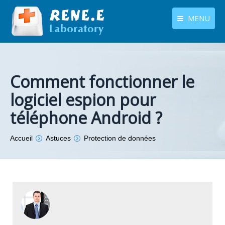
MENU
français
Produits
Langues
Centre de téléchargement
Comment fonctionner le
logiciel espion pour
Boutique
téléphone Android ?
Tutoriels
Vous êtes ici :
Accueil
Astuces
Protection de données
Contactez-nous