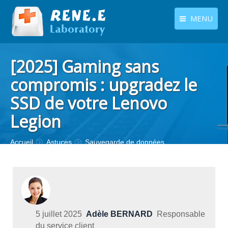
MENU
français
Produits
[2025] Gaming sans
Langues
Centre de téléchargement
compromis : upgradez le
SSD de votre Lenovo
Boutique
Legion
Tutoriels
Contactez-nous
Vous êtes ici :
Accueil
Astuces
Sauvegarde de données
5 juillet 2025
Adèle BERNARD
Responsable
du service client