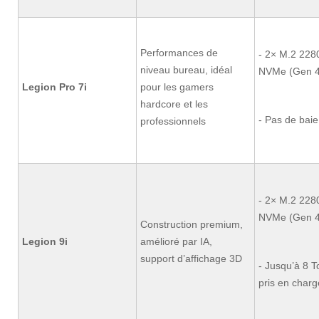
Performances de
- 2× M.2 228
niveau bureau, idéal
NVMe (Gen 4
Legion Pro 7i
pour les gamers
hardcore et les
- Pas de bai
professionnels
- 2× M.2 228
NVMe (Gen 4
Construction premium,
Legion 9i
amélioré par IA,
support d’affichage 3D
- Jusqu’à 8 
pris en charg