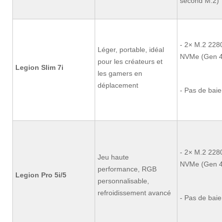
second M.2)
- 2× M.2 228
Léger, portable, idéal
NVMe (Gen 4
pour les créateurs et
Legion Slim 7i
les gamers en
déplacement
- Pas de baie
- 2× M.2 228
Jeu haute
NVMe (Gen 4
performance, RGB
Legion Pro 5i/5
personnalisable,
refroidissement avancé
- Pas de bai