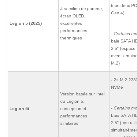
tous deux P
Jeu milieu de gamme,
Gen 4)
écran OLED,
Legion 5 (2025)
excellentes
performances
-
Certains m
thermiques
baie SATA H
2,5" (espace
avec l’empla
M.2)
- 2× M.2 228
NVMe
Version basée sur Intel
du Legion 5,
-
Certains m
Legion 5i
conception et
baie SATA H
performances
2,5" (non util
similaires
simultanémen