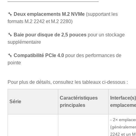
🔧
Deux emplacements M.2 NVMe
(supportant les
formats M.2 2242 et M.2 2280)
🔧
Baie pour disque de 2,5 pouces
pour un stockage
supplémentaire
🔧
Compatibilité PCIe 4.0
pour des performances de
pointe
Pour plus de détails, consultez les tableaux ci-dessous :
Caractéristiques
Interface(s)
Série
principales
emplaceme
- 2× emplac
(généralemen
2242 et un M