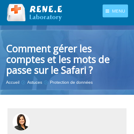
MENU
français
Produits
Langues
Centre de téléchargement
Comment gérer les
comptes et les mots de
Boutique
passe sur le Safari ?
Tutoriels
Vous êtes ici :
Accueil
Astuces
Protection de données
Contactez-nous