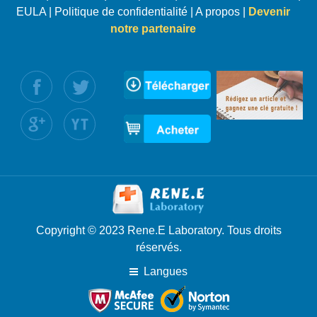
EULA
|
Politique de confidentialité
|
A propos
|
Devenir
notre partenaire
uivez nous :
Copyright © 2023 Rene.E Laboratory. Tous droits
réservés.
Langues