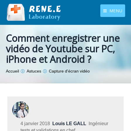
MENU
français
Produits
Comment enregistrer une
Langues
Centre de téléchargement
vidéo de Youtube sur PC,
iPhone et Android ?
Boutique
Tutoriels
Vous êtes ici :
Accueil
Astuces
Capture d'écran vidéo
Contactez-nous
4 janvier 2018
Louis LE GALL
Ingénieur
tests et validations en chef