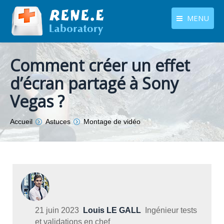
MENU
français
Produits
Comment créer un effet
Langues
Centre de téléchargement
d’écran partagé à Sony
Vegas ?
Boutique
Tutoriels
Vous êtes ici :
Accueil
Astuces
Montage de vidéo
Contactez-nous
21 juin 2023
Louis LE GALL
Ingénieur tests
et validations en chef