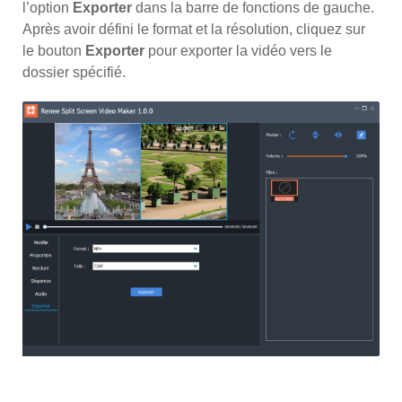
l’option
Exporter
dans la barre de fonctions de gauche.
Après avoir défini le format et la résolution, cliquez sur
le bouton
Exporter
pour exporter la vidéo vers le
dossier spécifié.