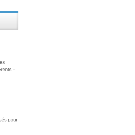
les
érents –
isés pour