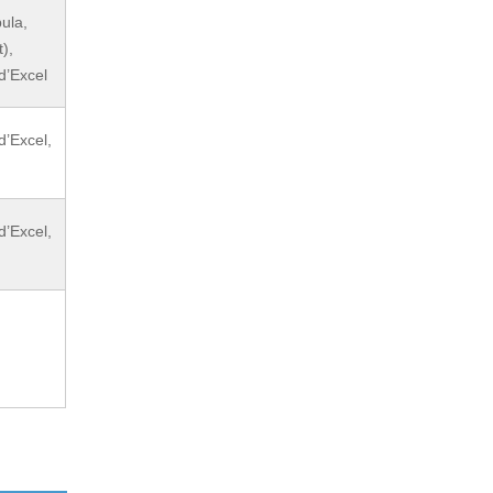
ula,
),
d’Excel
d’Excel,
d’Excel,