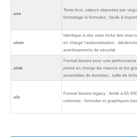
Texte brut, valeurs séparées par virgu
.csv
formatage ni formules ; facile à import
Identique à.xlsx mais inclut des macr
.xlsm
en charge l’automatisation ; déclench
avertissements de sécurité.
Format binaire pour une performance 
.xlsb
prend en charge les macros et les gr
ensembles de données ; taille de fichie
Format binaire legacy ; limité à 65 00
.xls
colonnes ; formules et graphiques bas