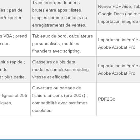
Transférer des données
Renee PDF Aide, Tab
les ; pas de
brutes entre apps ; listes
Google Docs (indirect
er/exporter.
simples comme contacts ou
Importation intégrée 
enregistrements de ventes.
os VBA ; prend
Tableaux de bord, calculateurs
Importation intégrée 
e des
personnalisés, modèles
Adobe Acrobat Pro
financiers avec scripting.
plus rapide ;
Classeurs de big data,
Importation intégrée 
ands
modèles complexes needing
Adobe Acrobat Pro
r plus petite.
vitesse et efficacité.
Ouverture ou partage de
0 lignes et 256
fichiers anciens (pré-2007) ;
PDF2Go
iques.
compatibilité avec systèmes
obsolètes.