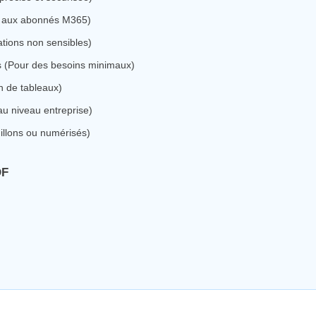
if aux abonnés M365)
tions non sensibles)
s (Pour des besoins minimaux)
n de tableaux)
au niveau entreprise)
illons ou numérisés)
DF