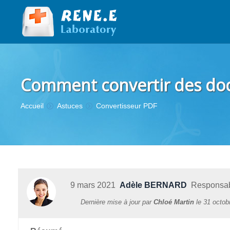
Comment convertir des do
Vous êtes ici :
Accueil
Astuces
Convertisseur PDF
9 mars 2021
Adèle BERNARD
Responsabl
Dernière mise à jour par
Chloé Martin
le
31 octob