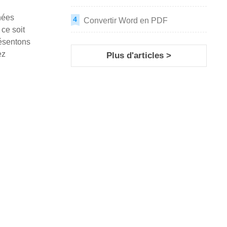
nées
Convertir Word en PDF
 ce soit
résentons
ez
Plus d'articles >