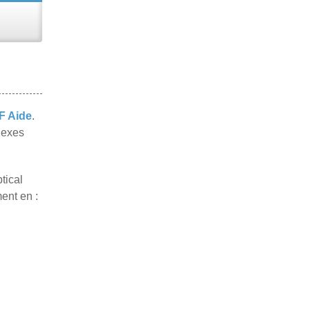
F Aide
.
lexes
tical
ent en :