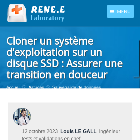
MENU
français
Produits
Cloner un système
Langues
Centre de téléchargement
d’exploitation sur un
disque SSD : Assurer une
Boutique
transition en douceur
Tutoriels
Contactez-nous
Vous êtes ici :
Accueil
Astuces
Sauvegarde de données
12 octobre 2023
Louis LE GALL
Ingénieur
tests et validations en chef