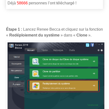
Déjà
58666
personnes l’ont téléchargé !
Étape 1 :
Lancez Renee Becca et cliquez sur la fonction
«
Redéploiement du système
» dans «
Clone
».