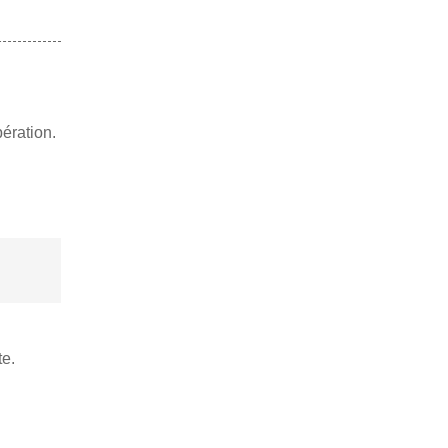
ération.
te.