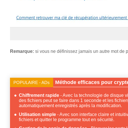
Remarque:
si vous ne définissez jamais un autre mot de pa
Méthode efficaces pour crypter
POPULAIRE - ADs
Chiffrement rapide
Avec la technologie de disque vir
des fichiers peut se faire dans 1 seconde et les fichie
automatiquement enregistrés après la modification.
Utilisation simple
Avec son interface claire et intuiti
fichiers et quitter le programme tout en sécurité.