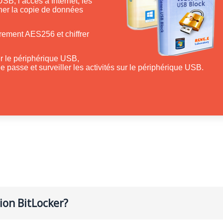
USB, l’accès à Internet, les
cher la copie de données
frement AES256 et chiffrer
r le périphérique USB,
 de passe et surveiller les activités sur le périphérique USB.
ion BitLocker?