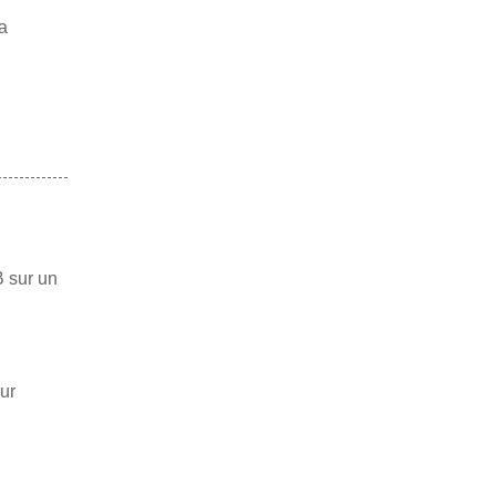
a
B sur un
ur