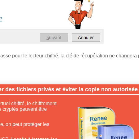
sse pour le lecteur chiffré, la clé de récupération ne changera 
 des fichiers privés et éviter la copie non autorisée
tuel chiffré, le chiffrement
rs cryptés peuvent être
ve, on peut protéger les