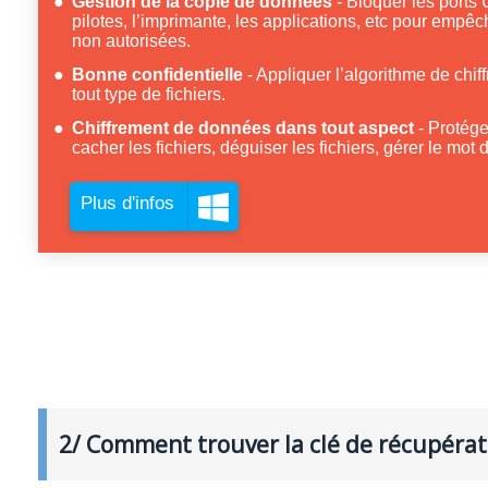
Gestion de la copie de données
Bloquer les ports 
pilotes, l’imprimante, les applications, etc pour empê
non autorisées.
Bonne confidentielle
Appliquer l’algorithme de chif
tout type de fichiers.
Chiffrement de données dans tout aspect
Protége
cacher les fichiers, déguiser les fichiers, gérer le mot
Plus d'infos
2/ Comment trouver la clé de récupérat