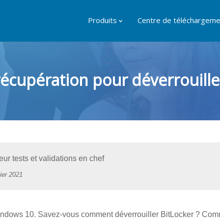
Produits
Centre de téléchargeme
récupération pour déverrouiller
ur tests et validations en chef
ier 2021
Windows 10. Savez-vous comment déverrouiller BitLocker ? Co