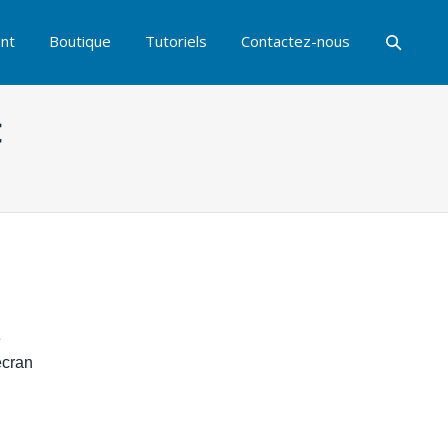
nt
Boutique
Tutoriels
Contactez-nous
t
e
écran