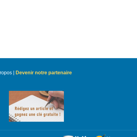
ropos
|
Devenir notre partenaire