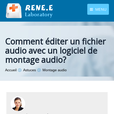
MENU
français
Produits
Langues
Centre de téléchargement
Comment éditer un fichier
audio avec un logiciel de
Boutique
montage audio?
Tutoriels
Vous êtes ici :
Accueil
Astuces
Montage audio
Contactez-nous