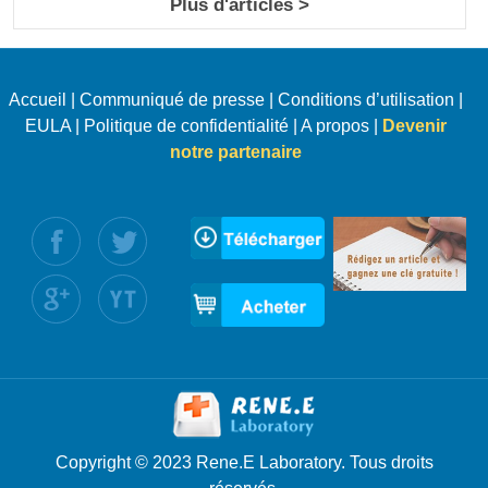
Plus d'articles >
Accueil
|
Communiqué de presse
|
Conditions d’utilisation
|
EULA
|
Politique de confidentialité
|
A propos
|
Devenir
notre partenaire
uivez nous :
Copyright © 2023 Rene.E Laboratory. Tous droits